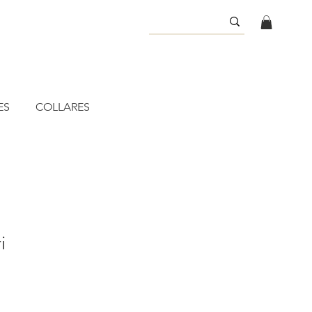
ES
COLLARES
i
o