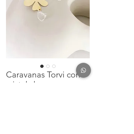
Caravanas Torvi con
cristal checo
Precio
$ 590,00
Cantidad
*